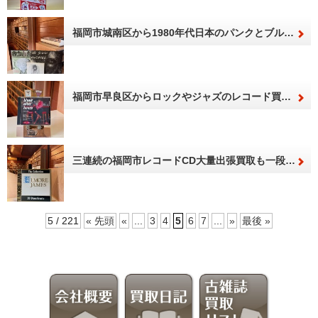
福岡市城南区から1980年代日本のパンクとブルーノートのジャズ・レコード買取
福岡市早良区からロックやジャズのレコード買取。音楽から野生を取り戻せ！エルヴィス・プレスリー講座で確認せよ！
三連続の福岡市レコードCD大量出張買取も一段落し、電気化した1940～50年代ブルースを聞く。
5 / 221
« 先頭
«
...
3
4
5
6
7
...
»
最後 »